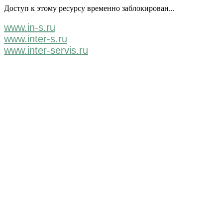
Доступ к этому ресурсу временно заблокирован...
www.in-s.ru
www.inter-s.ru
www.inter-servis.ru