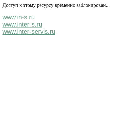
Доступ к этому ресурсу временно заблокирован...
www.in-s.ru
www.inter-s.ru
www.inter-servis.ru