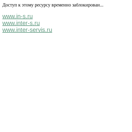
Доступ к этому ресурсу временно заблокирован...
www.in-s.ru
www.inter-s.ru
www.inter-servis.ru