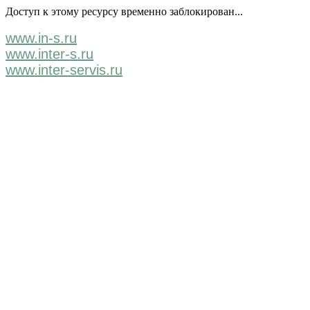
Доступ к этому ресурсу временно заблокирован...
www.in-s.ru
www.inter-s.ru
www.inter-servis.ru