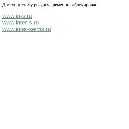
Доступ к этому ресурсу временно заблокирован...
www.in-s.ru
www.inter-s.ru
www.inter-servis.ru