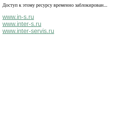
Доступ к этому ресурсу временно заблокирован...
www.in-s.ru
www.inter-s.ru
www.inter-servis.ru