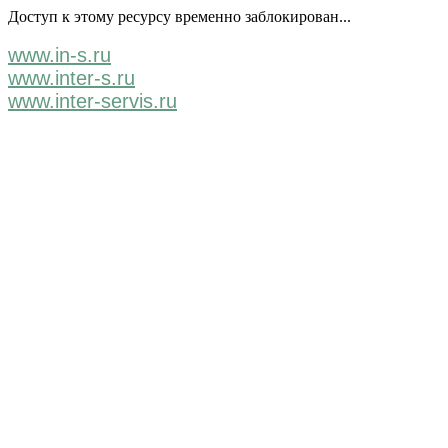
Доступ к этому ресурсу временно заблокирован...
www.in-s.ru
www.inter-s.ru
www.inter-servis.ru