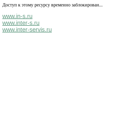
Доступ к этому ресурсу временно заблокирован...
www.in-s.ru
www.inter-s.ru
www.inter-servis.ru