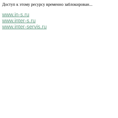
Доступ к этому ресурсу временно заблокирован...
www.in-s.ru
www.inter-s.ru
www.inter-servis.ru