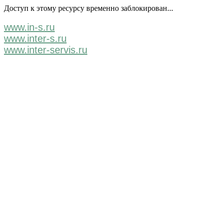
Доступ к этому ресурсу временно заблокирован...
www.in-s.ru
www.inter-s.ru
www.inter-servis.ru